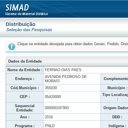
Distribuição
Seleção das Pesquisas
Clique na entidade desejada para obter dados Gerais, Pedido, Dis
Dados da Entidade
Nome da Entidade :
FERNAO DIAS PAES
AVENIDA PEDROSO DE
Endereço :
Complemento
MORAIS
Cód.Município :
355030
Município :
Tipo Localiza
CEP :
05420000
:
Sequencial
000000197950
Origem Dados
Entidade:
Ano :
2016
DDD :
Programa :
PNLD
Indígena :