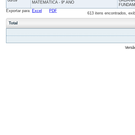
08/09
URBANAS
MATEMÁTICA - 9º ANO
FUNDAM
Exportar para:
Excel
PDF
613 itens encontrados, exi
Total
Versã