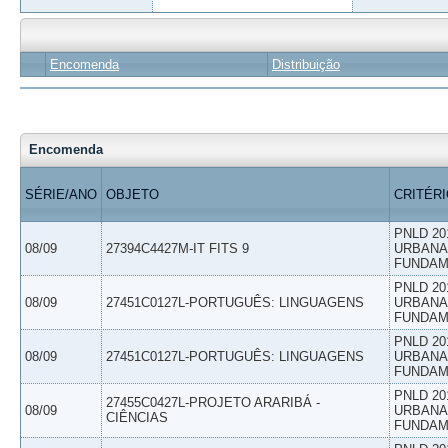
Encomenda
Distribuição
Encomenda
SÉRIE/ANO
OBJETO
CRITÉR
PNLD 20
08/09
27394C4427M-IT FITS 9
URBANAS
FUNDAM
PNLD 20
08/09
27451C0127L-PORTUGUÊS: LINGUAGENS
URBANAS
FUNDAM
PNLD 20
08/09
27451C0127L-PORTUGUÊS: LINGUAGENS
URBANAS
FUNDAM
PNLD 20
27455C0427L-PROJETO ARARIBÁ -
08/09
URBANAS
CIÊNCIAS
FUNDAM