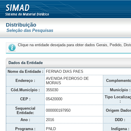
Distribuição
Seleção das Pesquisas
Clique na entidade desejada para obter dados Gerais, Pedido, Dis
Dados da Entidade
Nome da Entidade :
FERNAO DIAS PAES
AVENIDA PEDROSO DE
Endereço :
Complemento
MORAIS
Cód.Município :
355030
Município :
Tipo Localiza
CEP :
05420000
:
Sequencial
000000197950
Origem Dados
Entidade:
Ano :
2016
DDD :
Programa :
PNLD
Indígena :