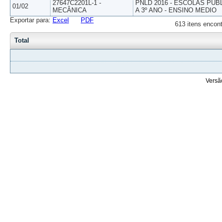
27647C2201L-1 -
PNLD 2016 - ESCOLAS PUB
01/02
MECÂNICA
A 3º ANO - ENSINO MEDIO
Exportar para:
Excel
PDF
613 itens encont
Total
Versã