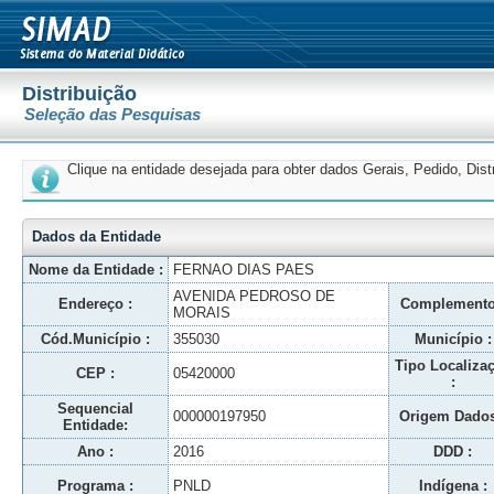
Distribuição
Seleção das Pesquisas
Clique na entidade desejada para obter dados Gerais, Pedido, Dis
Dados da Entidade
Nome da Entidade :
FERNAO DIAS PAES
AVENIDA PEDROSO DE
Endereço :
Complemento
MORAIS
Cód.Município :
355030
Município :
Tipo Localiza
CEP :
05420000
:
Sequencial
000000197950
Origem Dados
Entidade:
Ano :
2016
DDD :
Programa :
PNLD
Indígena :