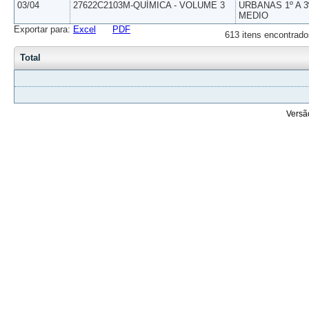
03/04
27622C2103M-QUÍMICA - VOLUME 3
URBANAS 1º A 3
MEDIO
Exportar para:
Excel
PDF
613 itens encontrado
Total
Versã