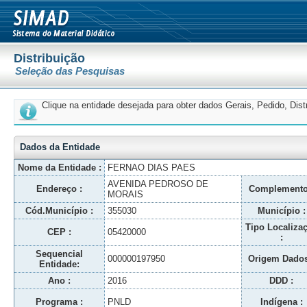
Distribuição
Seleção das Pesquisas
Clique na entidade desejada para obter dados Gerais, Pedido, Dis
Dados da Entidade
Nome da Entidade :
FERNAO DIAS PAES
AVENIDA PEDROSO DE
Endereço :
Complemento
MORAIS
Cód.Município :
355030
Município :
Tipo Localiza
CEP :
05420000
:
Sequencial
000000197950
Origem Dados
Entidade:
Ano :
2016
DDD :
Programa :
PNLD
Indígena :