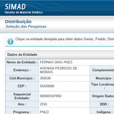
Distribuição
Seleção das Pesquisas
Clique na entidade desejada para obter dados Gerais, Pedido, Dis
Dados da Entidade
Nome da Entidade :
FERNAO DIAS PAES
AVENIDA PEDROSO DE
Endereço :
Complemento
MORAIS
Cód.Município :
355030
Município :
Tipo Localiza
CEP :
05420000
:
Sequencial
000000197950
Origem Dados
Entidade:
Ano :
2016
DDD :
Programa :
PNLD
Indígena :