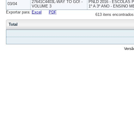
27641C4403L-WAY TO GO! -
PNLD 2016 - ESCOLAS
03/04
VOLUME 3
1º A 3º ANO - ENSINO M
Exportar para:
Excel
PDF
613 itens encontrados
Total
Versã