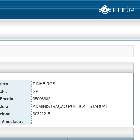
irro :
PINHEIROS
UF :
SP
Escola :
35003682
fera :
ADMINISTRAÇÃO PÚBLICA ESTADUAL
efone :
30322215
 Vinculada :