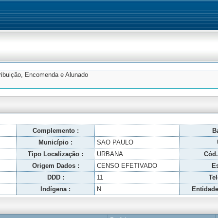
tribuição, Encomenda e Alunado
Complemento :
Ba
Município :
SAO PAULO
Tipo Localização :
URBANA
Cód.
Origem Dados :
CENSO EFETIVADO
Es
DDD :
11
Tel
Indígena :
N
Entidade