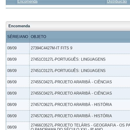
Encomenda
Distribuição
Encomenda
SÉRIE/ANO
OBJETO
08/09
27394C4427M-IT FITS 9
08/09
27451C0127L-PORTUGUÊS: LINGUAGENS
08/09
27451C0127L-PORTUGUÊS: LINGUAGENS
08/09
27455C0427L-PROJETO ARARIBÁ - CIÊNCIAS
08/09
27455C0427L-PROJETO ARARIBÁ - CIÊNCIAS
08/09
27457C0627L-PROJETO ARARIBÁ - HISTÓRIA
08/09
27457C0627L-PROJETO ARARIBÁ - HISTÓRIA
27466C0527L-PROJETO TELÁRIS - GEOGRAFIA - OS 
08/09
O PANORAMA DO SÉCULO XXI - 9º ANO