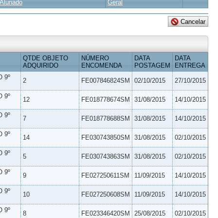
Alunado
Geral
QTDE OBJETO
NÚMERO
DATA
DATA
ADQUIRIDO
ENCOMENDA
POSTAGEM
ENTREGA
 9º
2
FE007846824SM
02/10/2015
27/10/2015
 9º
12
FE018778674SM
31/08/2015
14/10/2015
 9º
7
FE018778688SM
31/08/2015
14/10/2015
 9º
14
FE030743850SM
31/08/2015
02/10/2015
 9º
5
FE030743863SM
31/08/2015
02/10/2015
 9º
9
FE027250611SM
11/09/2015
14/10/2015
 9º
10
FE027250608SM
11/09/2015
14/10/2015
 9º
8
FE023346420SM
25/08/2015
02/10/2015