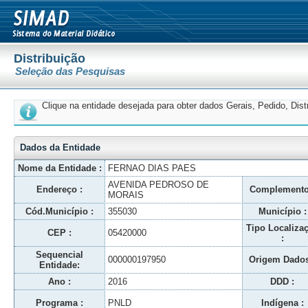
Distribuição
Seleção das Pesquisas
Clique na entidade desejada para obter dados Gerais, Pedido, Dis
Dados da Entidade
Nome da Entidade :
FERNAO DIAS PAES
AVENIDA PEDROSO DE
Endereço :
Complemento
MORAIS
Cód.Município :
355030
Município :
Tipo Localiza
CEP :
05420000
:
Sequencial
000000197950
Origem Dados
Entidade:
Ano :
2016
DDD :
Programa :
PNLD
Indígena :