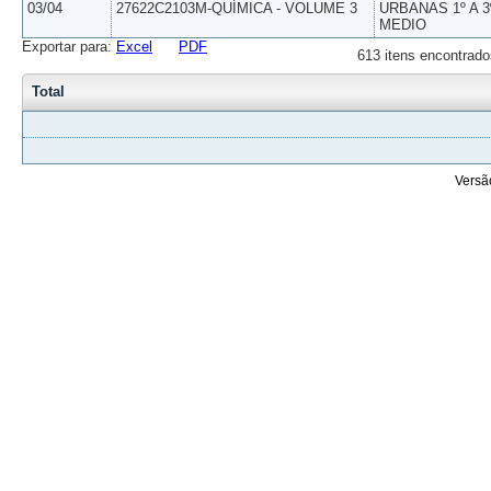
03/04
27622C2103M-QUÍMICA - VOLUME 3
URBANAS 1º A 3
MEDIO
Exportar para:
Excel
PDF
613 itens encontrado
Total
Versã