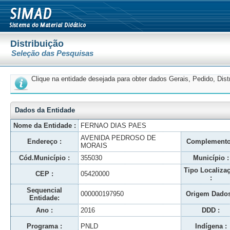
Distribuição
Seleção das Pesquisas
Clique na entidade desejada para obter dados Gerais, Pedido, Dis
Dados da Entidade
Nome da Entidade :
FERNAO DIAS PAES
AVENIDA PEDROSO DE
Endereço :
Complemento
MORAIS
Cód.Município :
355030
Município :
Tipo Localiza
CEP :
05420000
:
Sequencial
000000197950
Origem Dados
Entidade:
Ano :
2016
DDD :
Programa :
PNLD
Indígena :