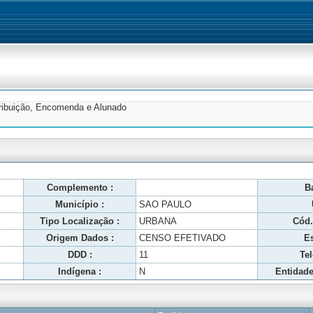
tribuição, Encomenda e Alunado
Complemento :
Ba
Município :
SAO PAULO
Tipo Localização :
URBANA
Cód.
Origem Dados :
CENSO EFETIVADO
Es
DDD :
11
Tel
Indígena :
N
Entidade