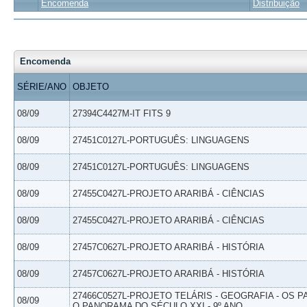
Encomenda
Distribuição
Encomenda
SÉRIE/ANO
OBJETO
08/09
27394C4427M-IT FITS 9
08/09
27451C0127L-PORTUGUÊS: LINGUAGENS
08/09
27451C0127L-PORTUGUÊS: LINGUAGENS
08/09
27455C0427L-PROJETO ARARIBÁ - CIÊNCIAS
08/09
27455C0427L-PROJETO ARARIBÁ - CIÊNCIAS
08/09
27457C0627L-PROJETO ARARIBÁ - HISTÓRIA
08/09
27457C0627L-PROJETO ARARIBÁ - HISTÓRIA
27466C0527L-PROJETO TELÁRIS - GEOGRAFIA - OS 
08/09
O PANORAMA DO SÉCULO XXI - 9º ANO