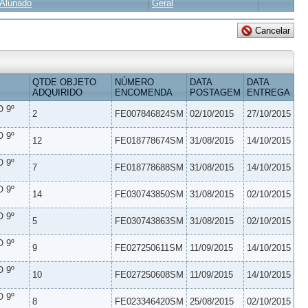
Alunado
Geral
QTDE OBJETO
NÚMERO
DATA
DATA
ADQUIRIDO
ENCOMENDA
POSTAGEM
ENTREGA
 9º
2
FE007846824SM
02/10/2015
27/10/2015
 9º
12
FE018778674SM
31/08/2015
14/10/2015
 9º
7
FE018778688SM
31/08/2015
14/10/2015
 9º
14
FE030743850SM
31/08/2015
02/10/2015
 9º
5
FE030743863SM
31/08/2015
02/10/2015
 9º
9
FE027250611SM
11/09/2015
14/10/2015
 9º
10
FE027250608SM
11/09/2015
14/10/2015
 9º
8
FE023346420SM
25/08/2015
02/10/2015