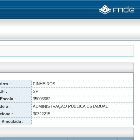
irro :
PINHEIROS
UF :
SP
Escola :
35003682
fera :
ADMINISTRAÇÃO PÚBLICA ESTADUAL
efone :
30322215
 Vinculada :