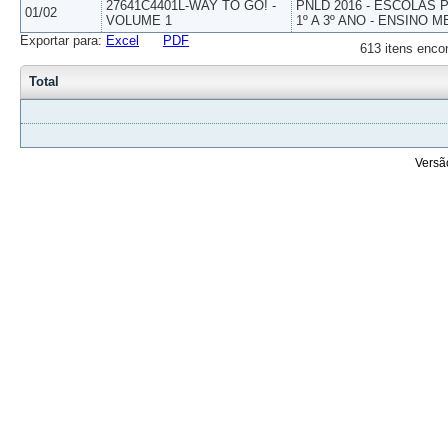
27641C4401L-WAY TO GO! -
PNLD 2016 - ESCOLAS
01/02
VOLUME 1
1º A 3º ANO - ENSINO M
Exportar para:
Excel
PDF
613 itens enco
Total
Versã