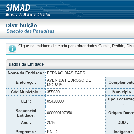
Distribuição
Seleção das Pesquisas
Clique na entidade desejada para obter dados Gerais, Pedido, Dis
Dados da Entidade
Nome da Entidade :
FERNAO DIAS PAES
AVENIDA PEDROSO DE
Endereço :
Complemento
MORAIS
Cód.Município :
355030
Município :
Tipo Localiza
CEP :
05420000
:
Sequencial
000000197950
Origem Dados
Entidade:
Ano :
2016
DDD :
Programa :
PNLD
Indígena :