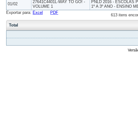
27641C4401L-WAY TO GO! -
PNLD 2016 - ESCOLAS
01/02
VOLUME 1
1º A 3º ANO - ENSINO M
Exportar para:
Excel
PDF
613 itens enco
Total
Versã