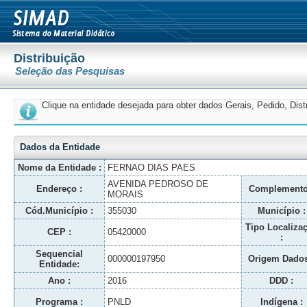
Distribuição
Seleção das Pesquisas
Clique na entidade desejada para obter dados Gerais, Pedido, Dis
Dados da Entidade
Nome da Entidade :
FERNAO DIAS PAES
AVENIDA PEDROSO DE
Endereço :
Complemento
MORAIS
Cód.Município :
355030
Município :
Tipo Localiza
CEP :
05420000
:
Sequencial
000000197950
Origem Dados
Entidade:
Ano :
2016
DDD :
Programa :
PNLD
Indígena :