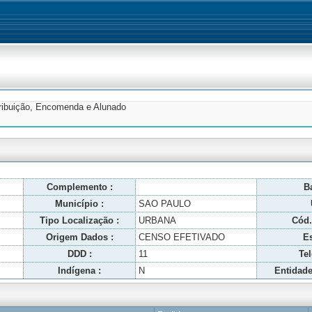
tribuição, Encomenda e Alunado
Complemento :
Ba
Município :
SAO PAULO
Tipo Localização :
URBANA
Cód.
Origem Dados :
CENSO EFETIVADO
Es
DDD :
11
Tel
Indígena :
N
Entidade