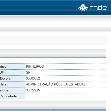
irro :
PINHEIROS
UF :
SP
Escola :
35003682
fera :
ADMINISTRAÇÃO PÚBLICA ESTADUAL
efone :
30322215
 Vinculada :