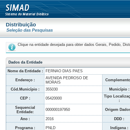
Distribuição
Seleção das Pesquisas
Clique na entidade desejada para obter dados Gerais, Pedido, Dis
Dados da Entidade
Nome da Entidade :
FERNAO DIAS PAES
AVENIDA PEDROSO DE
Endereço :
Complemento
MORAIS
Cód.Município :
355030
Município :
Tipo Localiza
CEP :
05420000
:
Sequencial
000000197950
Origem Dados
Entidade:
Ano :
2016
DDD :
Programa :
PNLD
Indígena :