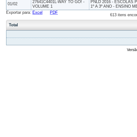
27641C4401L-WAY TO GO! -
PNLD 2016 - ESCOLAS
01/02
VOLUME 1
1º A 3º ANO - ENSINO M
Exportar para:
Excel
PDF
613 itens enco
Total
Versã