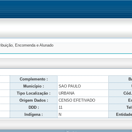
tribuição, Encomenda e Alunado
Complemento :
Ba
Município :
SAO PAULO
Tipo Localização :
URBANA
Cód.
Origem Dados :
CENSO EFETIVADO
Es
DDD :
11
Tel
Indígena :
N
Entidade