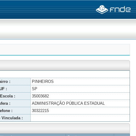
irro :
PINHEIROS
UF :
SP
Escola :
35003682
fera :
ADMINISTRAÇÃO PÚBLICA ESTADUAL
efone :
30322215
 Vinculada :