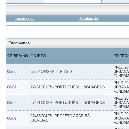
Encomenda
Distribuição
Encomenda
SÉRIE/ANO
OBJETO
CRITÉR
PNLD 20
08/09
27394C4427M-IT FITS 9
URBANAS
FUNDAM
PNLD 20
08/09
27451C0127L-PORTUGUÊS: LINGUAGENS
URBANAS
FUNDAM
PNLD 20
08/09
27451C0127L-PORTUGUÊS: LINGUAGENS
URBANAS
FUNDAM
PNLD 20
27455C0427L-PROJETO ARARIBÁ -
08/09
URBANAS
CIÊNCIAS
FUNDAM