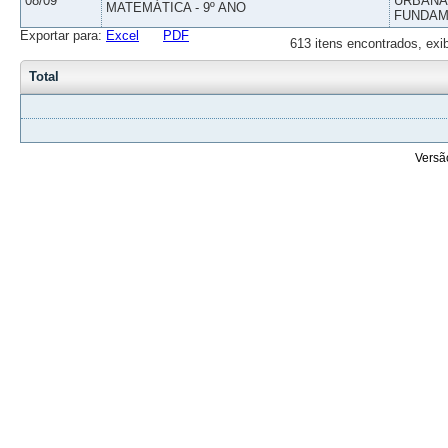
08/09
URBANAS
MATEMÁTICA - 9º ANO
FUNDAM
Exportar para:
Excel
PDF
613 itens encontrados, exi
Total
Versã