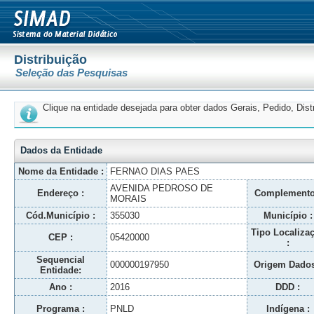
Distribuição
Seleção das Pesquisas
Clique na entidade desejada para obter dados Gerais, Pedido, Dis
Dados da Entidade
Nome da Entidade :
FERNAO DIAS PAES
AVENIDA PEDROSO DE
Endereço :
Complemento
MORAIS
Cód.Município :
355030
Município :
Tipo Localiza
CEP :
05420000
:
Sequencial
000000197950
Origem Dados
Entidade:
Ano :
2016
DDD :
Programa :
PNLD
Indígena :