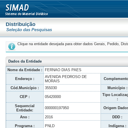
Distribuição
Seleção das Pesquisas
Clique na entidade desejada para obter dados Gerais, Pedido, Dis
Dados da Entidade
Nome da Entidade :
FERNAO DIAS PAES
AVENIDA PEDROSO DE
Endereço :
Complemento
MORAIS
Cód.Município :
355030
Município :
Tipo Localiza
CEP :
05420000
:
Sequencial
000000197950
Origem Dados
Entidade:
Ano :
2016
DDD :
Programa :
PNLD
Indígena :