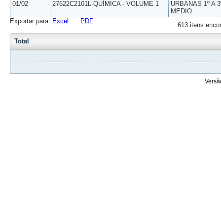
01/02
27622C2101L-QUÍMICA - VOLUME 1
URBANAS 1º A 3
MEDIO
Exportar para:
Excel
PDF
613 itens enco
Total
Versã