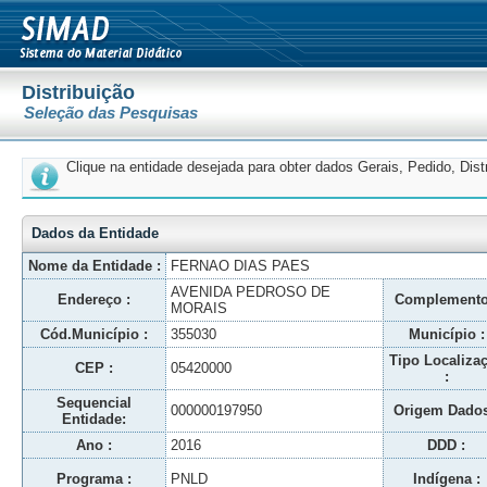
Distribuição
Seleção das Pesquisas
Clique na entidade desejada para obter dados Gerais, Pedido, Dis
Dados da Entidade
Nome da Entidade :
FERNAO DIAS PAES
AVENIDA PEDROSO DE
Endereço :
Complemento
MORAIS
Cód.Município :
355030
Município :
Tipo Localiza
CEP :
05420000
:
Sequencial
000000197950
Origem Dados
Entidade:
Ano :
2016
DDD :
Programa :
PNLD
Indígena :