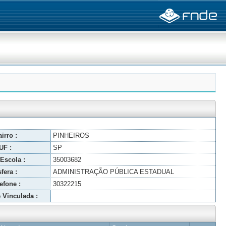
irro :
PINHEIROS
UF :
SP
Escola :
35003682
fera :
ADMINISTRAÇÃO PÚBLICA ESTADUAL
efone :
30322215
 Vinculada :