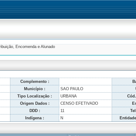
tribuição, Encomenda e Alunado
Complemento :
Ba
Município :
SAO PAULO
Tipo Localização :
URBANA
Cód.
Origem Dados :
CENSO EFETIVADO
Es
DDD :
11
Tel
Indígena :
N
Entidade