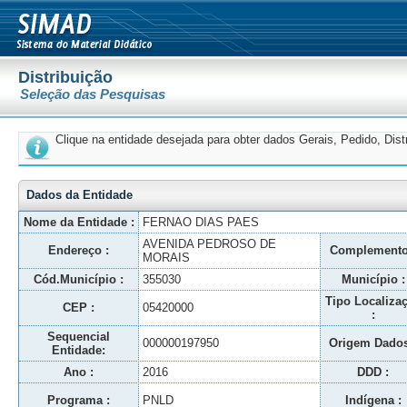
Distribuição
Seleção das Pesquisas
Clique na entidade desejada para obter dados Gerais, Pedido, Dis
Dados da Entidade
Nome da Entidade :
FERNAO DIAS PAES
AVENIDA PEDROSO DE
Endereço :
Complemento
MORAIS
Cód.Município :
355030
Município :
Tipo Localiza
CEP :
05420000
:
Sequencial
000000197950
Origem Dados
Entidade:
Ano :
2016
DDD :
Programa :
PNLD
Indígena :