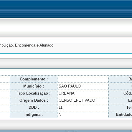
tribuição, Encomenda e Alunado
Complemento :
Ba
Município :
SAO PAULO
Tipo Localização :
URBANA
Cód.
Origem Dados :
CENSO EFETIVADO
Es
DDD :
11
Tel
Indígena :
N
Entidade