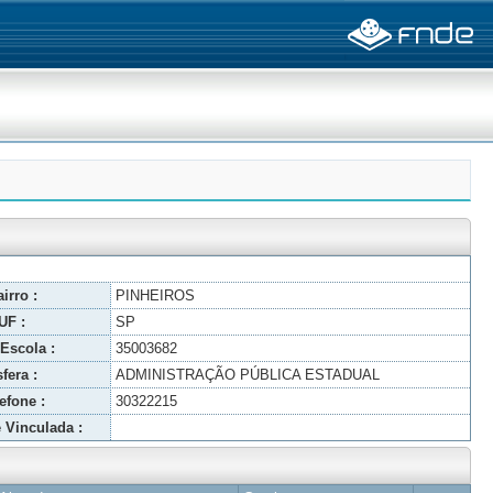
irro :
PINHEIROS
UF :
SP
Escola :
35003682
fera :
ADMINISTRAÇÃO PÚBLICA ESTADUAL
efone :
30322215
 Vinculada :