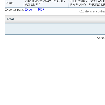
27641C4402L-WAY TO GO! -
PNLD 2016 - ESCOLAS
02/03
VOLUME 2
1º A 3º ANO - ENSINO M
Exportar para:
Excel
PDF
613 itens encontra
Total
Versã