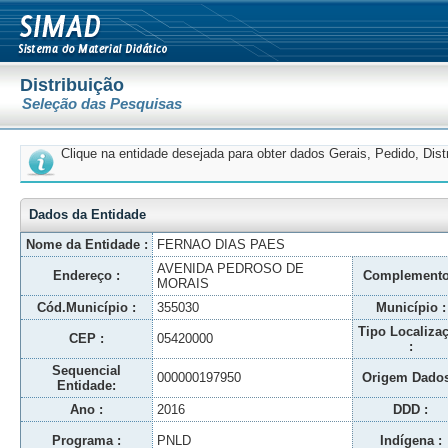
Distribuição
Seleção das Pesquisas
Clique na entidade desejada para obter dados Gerais, Pedido, Dis
Dados da Entidade
Nome da Entidade :
FERNAO DIAS PAES
AVENIDA PEDROSO DE
Endereço :
Complemento
MORAIS
Cód.Município :
355030
Município :
Tipo Localiza
CEP :
05420000
:
Sequencial
000000197950
Origem Dados
Entidade:
Ano :
2016
DDD :
Programa :
PNLD
Indígena :