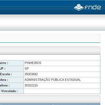
irro :
PINHEIROS
UF :
SP
Escola :
35003682
fera :
ADMINISTRAÇÃO PÚBLICA ESTADUAL
efone :
30322215
 Vinculada :