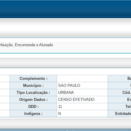
tribuição, Encomenda e Alunado
Complemento :
Ba
Município :
SAO PAULO
Tipo Localização :
URBANA
Cód.
Origem Dados :
CENSO EFETIVADO
Es
DDD :
11
Tel
Indígena :
N
Entidade