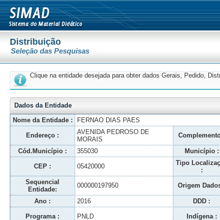
Distribuição
Seleção das Pesquisas
Clique na entidade desejada para obter dados Gerais, Pedido, Dis
Dados da Entidade
Nome da Entidade :
FERNAO DIAS PAES
AVENIDA PEDROSO DE
Endereço :
Complemento
MORAIS
Cód.Município :
355030
Município :
Tipo Localiza
CEP :
05420000
:
Sequencial
000000197950
Origem Dados
Entidade:
Ano :
2016
DDD :
Programa :
PNLD
Indígena :