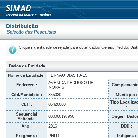
Distribuição
Seleção das Pesquisas
Clique na entidade desejada para obter dados Gerais, Pedido, Dis
Dados da Entidade
Nome da Entidade :
FERNAO DIAS PAES
AVENIDA PEDROSO DE
Endereço :
Complemento
MORAIS
Cód.Município :
355030
Município :
Tipo Localiza
CEP :
05420000
:
Sequencial
000000197950
Origem Dados
Entidade:
Ano :
2016
DDD :
Programa :
PNLD
Indígena :