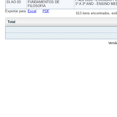
01 AO 03
FUNDAMENTOS DE
1º A 3º ANO - ENSINO ME
FILOSOFIA
Exportar para:
Excel
PDF
613 itens encontrados, exi
Total
Versã