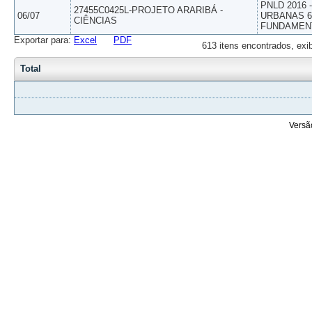
PNLD 2016
27455C0425L-PROJETO ARARIBÁ -
06/07
URBANAS 6º
CIÊNCIAS
FUNDAMEN
Exportar para:
Excel
PDF
613 itens encontrados, exi
Total
Versã