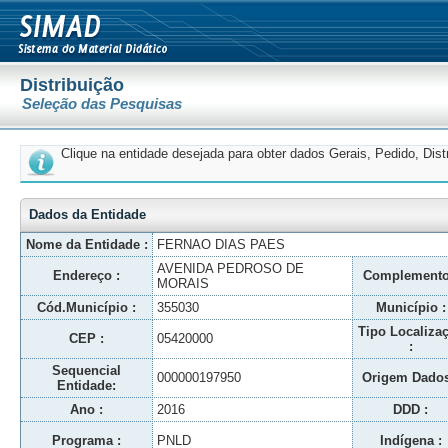
Distribuição
Seleção das Pesquisas
Clique na entidade desejada para obter dados Gerais, Pedido, Dis
Dados da Entidade
Nome da Entidade :
FERNAO DIAS PAES
AVENIDA PEDROSO DE
Endereço :
Complemento
MORAIS
Cód.Município :
355030
Município :
Tipo Localiza
CEP :
05420000
:
Sequencial
000000197950
Origem Dados
Entidade:
Ano :
2016
DDD :
Programa :
PNLD
Indígena :