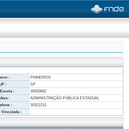
irro :
PINHEIROS
UF :
SP
Escola :
35003682
fera :
ADMINISTRAÇÃO PÚBLICA ESTADUAL
efone :
30322215
 Vinculada :