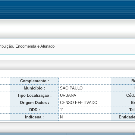
tribuição, Encomenda e Alunado
Complemento :
Ba
Município :
SAO PAULO
Tipo Localização :
URBANA
Cód.
Origem Dados :
CENSO EFETIVADO
Es
DDD :
11
Tel
Indígena :
N
Entidade