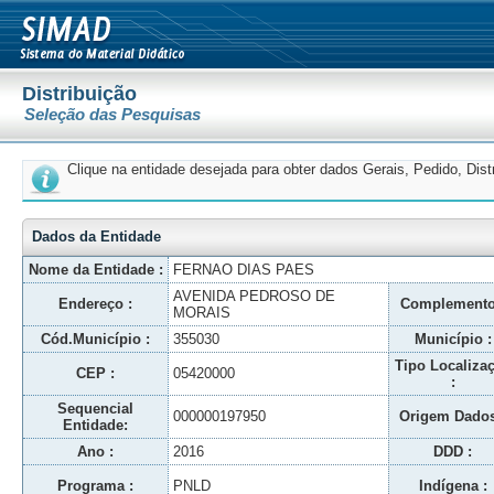
Distribuição
Seleção das Pesquisas
Clique na entidade desejada para obter dados Gerais, Pedido, Dis
Dados da Entidade
Nome da Entidade :
FERNAO DIAS PAES
AVENIDA PEDROSO DE
Endereço :
Complemento
MORAIS
Cód.Município :
355030
Município :
Tipo Localiza
CEP :
05420000
:
Sequencial
000000197950
Origem Dados
Entidade:
Ano :
2016
DDD :
Programa :
PNLD
Indígena :