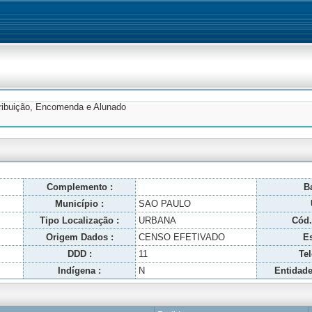
tribuição, Encomenda e Alunado
Complemento :
Ba
Município :
SAO PAULO
Tipo Localização :
URBANA
Cód.
Origem Dados :
CENSO EFETIVADO
Es
DDD :
11
Tel
Indígena :
N
Entidade