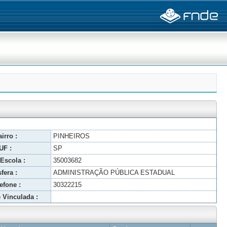
irro :
PINHEIROS
UF :
SP
Escola :
35003682
fera :
ADMINISTRAÇÃO PÚBLICA ESTADUAL
efone :
30322215
 Vinculada :