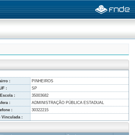
irro :
PINHEIROS
UF :
SP
Escola :
35003682
fera :
ADMINISTRAÇÃO PÚBLICA ESTADUAL
efone :
30322215
 Vinculada :