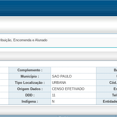
tribuição, Encomenda e Alunado
Complemento :
Ba
Município :
SAO PAULO
Tipo Localização :
URBANA
Cód.
Origem Dados :
CENSO EFETIVADO
Es
DDD :
11
Tel
Indígena :
N
Entidade