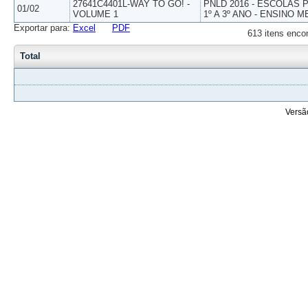
27641C4401L-WAY TO GO! -
PNLD 2016 - ESCOLAS
01/02
VOLUME 1
1º A 3º ANO - ENSINO M
Exportar para:
Excel
PDF
613 itens enco
Total
Versã