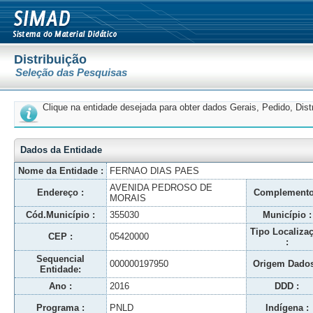
Distribuição
Seleção das Pesquisas
Clique na entidade desejada para obter dados Gerais, Pedido, Dis
Dados da Entidade
Nome da Entidade :
FERNAO DIAS PAES
AVENIDA PEDROSO DE
Endereço :
Complemento
MORAIS
Cód.Município :
355030
Município :
Tipo Localiza
CEP :
05420000
:
Sequencial
000000197950
Origem Dados
Entidade:
Ano :
2016
DDD :
Programa :
PNLD
Indígena :