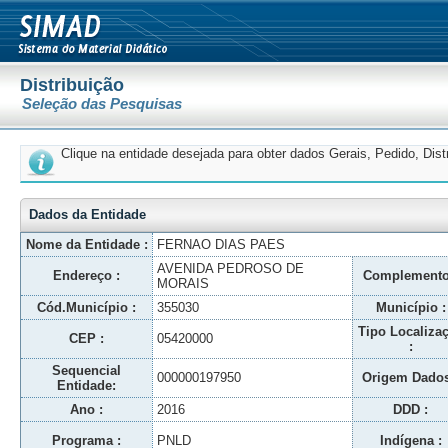
Distribuição
Seleção das Pesquisas
Clique na entidade desejada para obter dados Gerais, Pedido, Dis
Dados da Entidade
Nome da Entidade :
FERNAO DIAS PAES
AVENIDA PEDROSO DE
Endereço :
Complemento
MORAIS
Cód.Município :
355030
Município :
Tipo Localiza
CEP :
05420000
:
Sequencial
000000197950
Origem Dados
Entidade:
Ano :
2016
DDD :
Programa :
PNLD
Indígena :