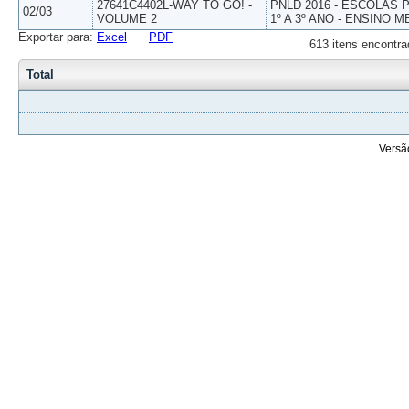
27641C4402L-WAY TO GO! -
PNLD 2016 - ESCOLAS
02/03
VOLUME 2
1º A 3º ANO - ENSINO M
Exportar para:
Excel
PDF
613 itens encontra
Total
Versã