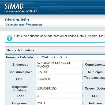
Distribuição
Seleção das Pesquisas
Clique na entidade desejada para obter dados Gerais, Pedido, Dis
Dados da Entidade
Nome da Entidade :
FERNAO DIAS PAES
AVENIDA PEDROSO DE
Endereço :
Complemento
MORAIS
Cód.Município :
355030
Município :
Tipo Localiza
CEP :
05420000
:
Sequencial
000000197950
Origem Dados
Entidade:
Ano :
2016
DDD :
Programa :
PNLD
Indígena :