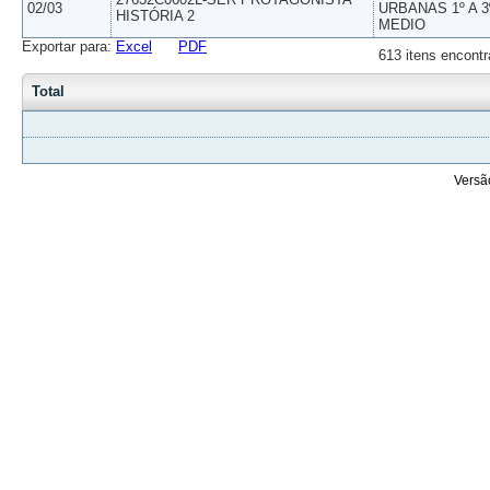
02/03
URBANAS 1º A 3
HISTÓRIA 2
MEDIO
Exportar para:
Excel
PDF
613 itens encontr
Total
Versã