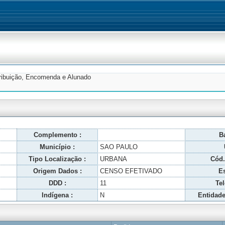
tribuição, Encomenda e Alunado
Complemento :
Ba
Município :
SAO PAULO
Tipo Localização :
URBANA
Cód.
Origem Dados :
CENSO EFETIVADO
Es
DDD :
11
Tel
Indígena :
N
Entidade