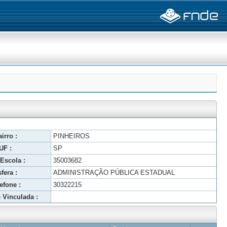
irro :
PINHEIROS
UF :
SP
Escola :
35003682
fera :
ADMINISTRAÇÃO PÚBLICA ESTADUAL
efone :
30322215
 Vinculada :