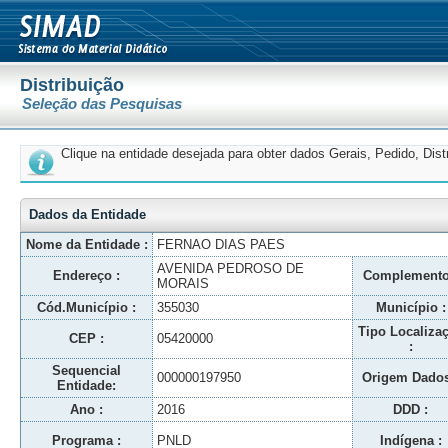
Distribuição
Seleção das Pesquisas
Clique na entidade desejada para obter dados Gerais, Pedido, Dis
Dados da Entidade
Nome da Entidade :
FERNAO DIAS PAES
AVENIDA PEDROSO DE
Endereço :
Complemento
MORAIS
Cód.Município :
355030
Município :
Tipo Localiza
CEP :
05420000
:
Sequencial
000000197950
Origem Dados
Entidade:
Ano :
2016
DDD :
Programa :
PNLD
Indígena :