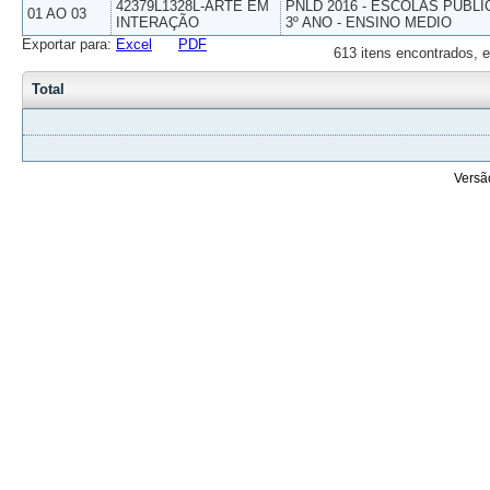
42379L1328L-ARTE EM
PNLD 2016 - ESCOLAS PUBLI
01 AO 03
INTERAÇÃO
3º ANO - ENSINO MEDIO
Exportar para:
Excel
PDF
613 itens encontrados, e
Total
Versã