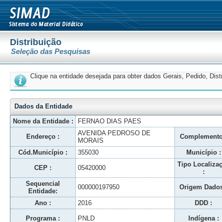
Distribuição
Seleção das Pesquisas
Clique na entidade desejada para obter dados Gerais, Pedido, Dis
Dados da Entidade
Nome da Entidade :
FERNAO DIAS PAES
AVENIDA PEDROSO DE
Endereço :
Complemento
MORAIS
Cód.Município :
355030
Município :
Tipo Localiza
CEP :
05420000
:
Sequencial
000000197950
Origem Dados
Entidade:
Ano :
2016
DDD :
Programa :
PNLD
Indígena :