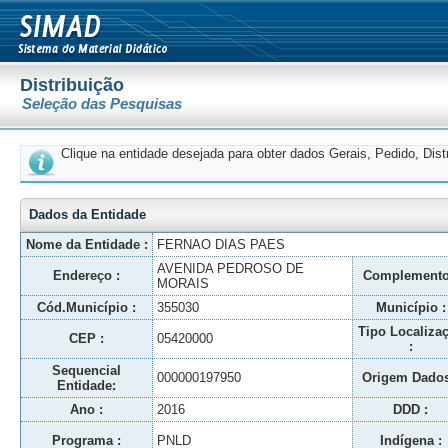
Distribuição
Seleção das Pesquisas
Clique na entidade desejada para obter dados Gerais, Pedido, Dis
Dados da Entidade
Nome da Entidade :
FERNAO DIAS PAES
AVENIDA PEDROSO DE
Endereço :
Complemento
MORAIS
Cód.Município :
355030
Município :
Tipo Localiza
CEP :
05420000
:
Sequencial
000000197950
Origem Dados
Entidade:
Ano :
2016
DDD :
Programa :
PNLD
Indígena :