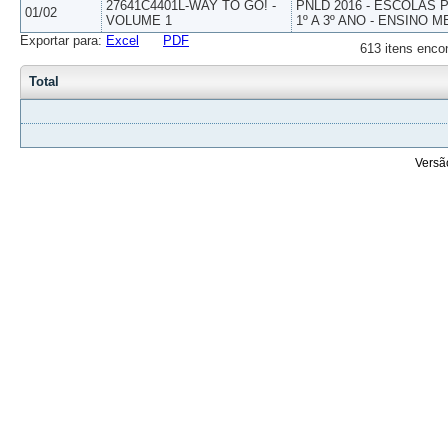
27641C4401L-WAY TO GO! -
PNLD 2016 - ESCOLAS
01/02
VOLUME 1
1º A 3º ANO - ENSINO M
Exportar para:
Excel
PDF
613 itens enco
Total
Versã