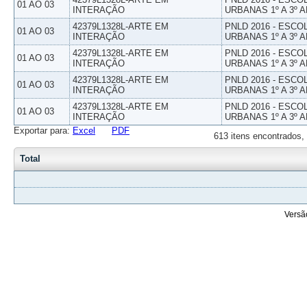
01 AO 03
INTERAÇÃO
URBANAS 1º A 3º 
42379L1328L-ARTE EM
PNLD 2016 - ESCO
01 AO 03
INTERAÇÃO
URBANAS 1º A 3º 
42379L1328L-ARTE EM
PNLD 2016 - ESCO
01 AO 03
INTERAÇÃO
URBANAS 1º A 3º 
42379L1328L-ARTE EM
PNLD 2016 - ESCO
01 AO 03
INTERAÇÃO
URBANAS 1º A 3º 
42379L1328L-ARTE EM
PNLD 2016 - ESCO
01 AO 03
INTERAÇÃO
URBANAS 1º A 3º 
Exportar para:
Excel
PDF
613 itens encontrados,
Total
Versã