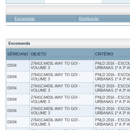
Encomenda
Distribuição
Encomenda
SÉRIE/ANO
OBJETO
CRITÉRIO
27641C4403L-WAY TO GO! -
PNLD 2016 - ESCO
03/04
VOLUME 3
URBANAS 1º A 3º 
27641C4403L-WAY TO GO! -
PNLD 2016 - ESCO
03/04
VOLUME 3
URBANAS 1º A 3º 
27641C4403L-WAY TO GO! -
PNLD 2016 - ESCO
03/04
VOLUME 3
URBANAS 1º A 3º 
27641C4403L-WAY TO GO! -
PNLD 2016 - ESCO
03/04
VOLUME 3
URBANAS 1º A 3º 
27641C4403L-WAY TO GO! -
PNLD 2016 - ESCO
03/04
VOLUME 3
URBANAS 1º A 3º 
27641C4403L-WAY TO GO! -
PNLD 2016 - ESCO
03/04
VOLUME 3
URBANAS 1º A 3º 