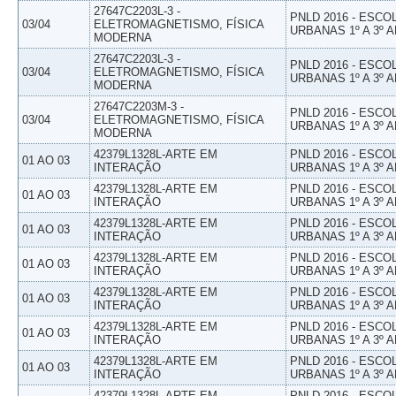
27647C2203L-3 -
PNLD 2016 - ESCO
03/04
ELETROMAGNETISMO, FÍSICA
URBANAS 1º A 3º 
MODERNA
27647C2203L-3 -
PNLD 2016 - ESCO
03/04
ELETROMAGNETISMO, FÍSICA
URBANAS 1º A 3º 
MODERNA
27647C2203M-3 -
PNLD 2016 - ESCO
03/04
ELETROMAGNETISMO, FÍSICA
URBANAS 1º A 3º 
MODERNA
42379L1328L-ARTE EM
PNLD 2016 - ESCO
01 AO 03
INTERAÇÃO
URBANAS 1º A 3º 
42379L1328L-ARTE EM
PNLD 2016 - ESCO
01 AO 03
INTERAÇÃO
URBANAS 1º A 3º 
42379L1328L-ARTE EM
PNLD 2016 - ESCO
01 AO 03
INTERAÇÃO
URBANAS 1º A 3º 
42379L1328L-ARTE EM
PNLD 2016 - ESCO
01 AO 03
INTERAÇÃO
URBANAS 1º A 3º 
42379L1328L-ARTE EM
PNLD 2016 - ESCO
01 AO 03
INTERAÇÃO
URBANAS 1º A 3º 
42379L1328L-ARTE EM
PNLD 2016 - ESCO
01 AO 03
INTERAÇÃO
URBANAS 1º A 3º 
42379L1328L-ARTE EM
PNLD 2016 - ESCO
01 AO 03
INTERAÇÃO
URBANAS 1º A 3º 
42379L1328L-ARTE EM
PNLD 2016 - ESCO