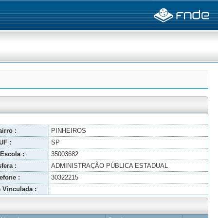
irro :
PINHEIROS
UF :
SP
Escola :
35003682
fera :
ADMINISTRAÇÃO PÚBLICA ESTADUAL
efone :
30322215
 Vinculada :