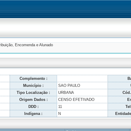
tribuição, Encomenda e Alunado
Complemento :
Ba
Município :
SAO PAULO
Tipo Localização :
URBANA
Cód.
Origem Dados :
CENSO EFETIVADO
Es
DDD :
11
Tel
Indígena :
N
Entidade