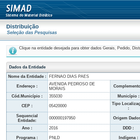
Distribuição
Seleção das Pesquisas
Clique na entidade desejada para obter dados Gerais, Pedido, Dis
Dados da Entidade
Nome da Entidade :
FERNAO DIAS PAES
AVENIDA PEDROSO DE
Endereço :
Complemento
MORAIS
Cód.Município :
355030
Município :
Tipo Localiza
CEP :
05420000
:
Sequencial
000000197950
Origem Dados
Entidade:
Ano :
2016
DDD :
Programa :
PNLD
Indígena :