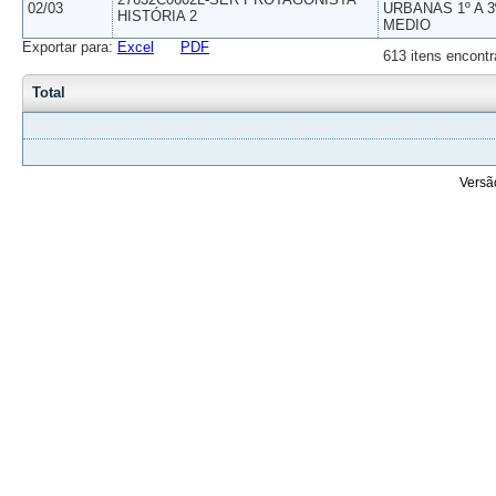
02/03
URBANAS 1º A 3
HISTÓRIA 2
MEDIO
Exportar para:
Excel
PDF
613 itens encontr
Total
Versã