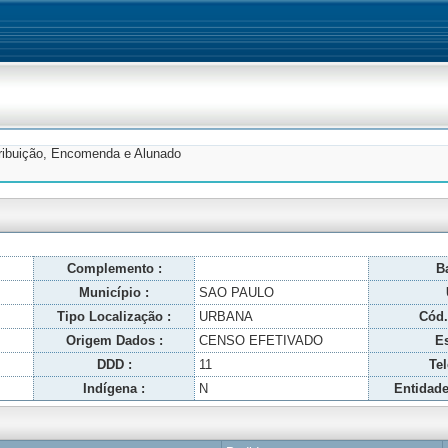
tribuição, Encomenda e Alunado
Complemento :
Ba
Município :
SAO PAULO
Tipo Localização :
URBANA
Cód.
Origem Dados :
CENSO EFETIVADO
Es
DDD :
11
Tel
Indígena :
N
Entidade