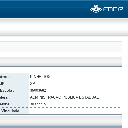
irro :
PINHEIROS
UF :
SP
Escola :
35003682
fera :
ADMINISTRAÇÃO PÚBLICA ESTADUAL
efone :
30322215
 Vinculada :