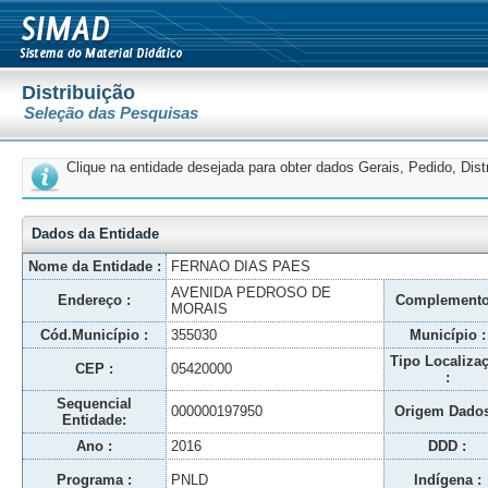
Distribuição
Seleção das Pesquisas
Clique na entidade desejada para obter dados Gerais, Pedido, Dis
Dados da Entidade
Nome da Entidade :
FERNAO DIAS PAES
AVENIDA PEDROSO DE
Endereço :
Complemento
MORAIS
Cód.Município :
355030
Município :
Tipo Localiza
CEP :
05420000
:
Sequencial
000000197950
Origem Dados
Entidade:
Ano :
2016
DDD :
Programa :
PNLD
Indígena :