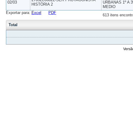
02/03
URBANAS 1º A 3
HISTÓRIA 2
MEDIO
Exportar para:
Excel
PDF
613 itens encontr
Total
Versã