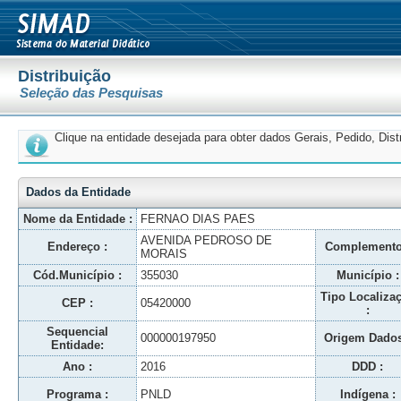
Distribuição
Seleção das Pesquisas
Clique na entidade desejada para obter dados Gerais, Pedido, Dis
Dados da Entidade
Nome da Entidade :
FERNAO DIAS PAES
AVENIDA PEDROSO DE
Endereço :
Complemento
MORAIS
Cód.Município :
355030
Município :
Tipo Localiza
CEP :
05420000
:
Sequencial
000000197950
Origem Dados
Entidade:
Ano :
2016
DDD :
Programa :
PNLD
Indígena :