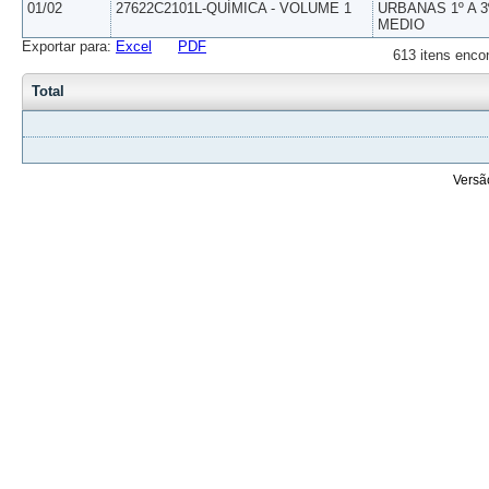
01/02
27622C2101L-QUÍMICA - VOLUME 1
URBANAS 1º A 3
MEDIO
Exportar para:
Excel
PDF
613 itens enco
Total
Versã