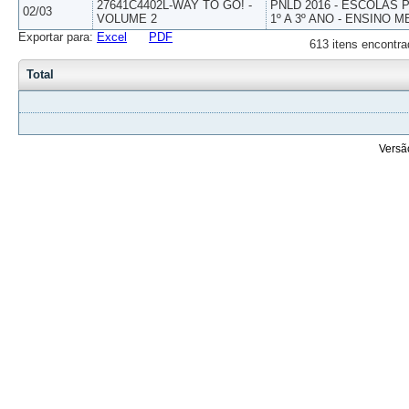
27641C4402L-WAY TO GO! -
PNLD 2016 - ESCOLAS
02/03
VOLUME 2
1º A 3º ANO - ENSINO M
Exportar para:
Excel
PDF
613 itens encontra
Total
Versã