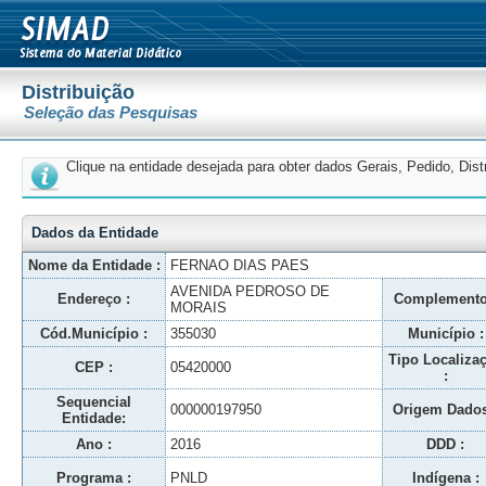
Distribuição
Seleção das Pesquisas
Clique na entidade desejada para obter dados Gerais, Pedido, Dis
Dados da Entidade
Nome da Entidade :
FERNAO DIAS PAES
AVENIDA PEDROSO DE
Endereço :
Complemento
MORAIS
Cód.Município :
355030
Município :
Tipo Localiza
CEP :
05420000
:
Sequencial
000000197950
Origem Dados
Entidade:
Ano :
2016
DDD :
Programa :
PNLD
Indígena :