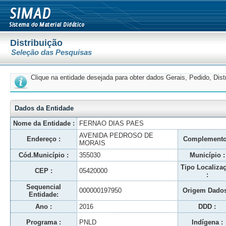
Distribuição
Seleção das Pesquisas
Clique na entidade desejada para obter dados Gerais, Pedido, Dis
Dados da Entidade
Nome da Entidade :
FERNAO DIAS PAES
AVENIDA PEDROSO DE
Endereço :
Complemento
MORAIS
Cód.Município :
355030
Município :
Tipo Localiza
CEP :
05420000
:
Sequencial
000000197950
Origem Dados
Entidade:
Ano :
2016
DDD :
Programa :
PNLD
Indígena :