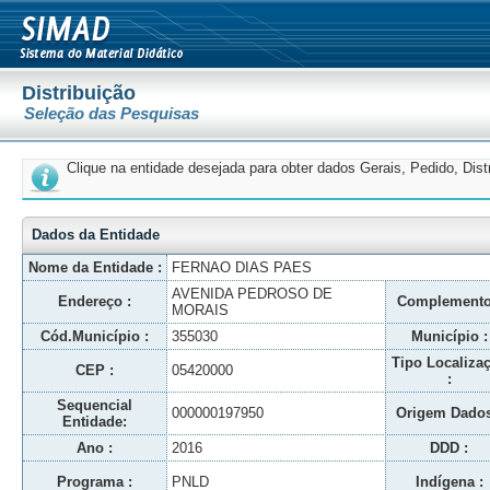
Distribuição
Seleção das Pesquisas
Clique na entidade desejada para obter dados Gerais, Pedido, Dis
Dados da Entidade
Nome da Entidade :
FERNAO DIAS PAES
AVENIDA PEDROSO DE
Endereço :
Complemento
MORAIS
Cód.Município :
355030
Município :
Tipo Localiza
CEP :
05420000
:
Sequencial
000000197950
Origem Dados
Entidade:
Ano :
2016
DDD :
Programa :
PNLD
Indígena :