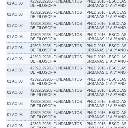
42392L2928L-FUNDAMENTOS
PNLD 2016 - ESCOLAS
01 AO 03
DE FILOSOFIA
URBANAS 1º A 3º ANO 
42392L2928L-FUNDAMENTOS
PNLD 2016 - ESCOLAS
01 AO 03
DE FILOSOFIA
URBANAS 1º A 3º ANO 
42392L2928L-FUNDAMENTOS
PNLD 2016 - ESCOLAS
01 AO 03
DE FILOSOFIA
URBANAS 1º A 3º ANO 
42392L2928L-FUNDAMENTOS
PNLD 2016 - ESCOLAS
01 AO 03
DE FILOSOFIA
URBANAS 1º A 3º ANO 
42392L2928L-FUNDAMENTOS
PNLD 2016 - ESCOLAS
01 AO 03
DE FILOSOFIA
URBANAS 1º A 3º ANO 
42392L2928L-FUNDAMENTOS
PNLD 2016 - ESCOLAS
01 AO 03
DE FILOSOFIA
URBANAS 1º A 3º ANO 
42392L2928L-FUNDAMENTOS
PNLD 2016 - ESCOLAS
01 AO 03
DE FILOSOFIA
URBANAS 1º A 3º ANO 
42392L2928L-FUNDAMENTOS
PNLD 2016 - ESCOLAS
01 AO 03
DE FILOSOFIA
URBANAS 1º A 3º ANO 
42392L2928L-FUNDAMENTOS
PNLD 2016 - ESCOLAS
01 AO 03
DE FILOSOFIA
URBANAS 1º A 3º ANO 
42392L2928L-FUNDAMENTOS
PNLD 2016 - ESCOLAS
01 AO 03
DE FILOSOFIA
URBANAS 1º A 3º ANO 
42392L2928L-FUNDAMENTOS
PNLD 2016 - ESCOLAS
01 AO 03
DE FILOSOFIA
URBANAS 1º A 3º ANO 
42392L2928L-FUNDAMENTOS
PNLD 2016 - ESCOLAS
01 AO 03