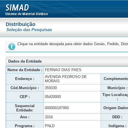
Distribuição
Seleção das Pesquisas
Clique na entidade desejada para obter dados Gerais, Pedido, Dis
Dados da Entidade
Nome da Entidade :
FERNAO DIAS PAES
AVENIDA PEDROSO DE
Endereço :
Complemento
MORAIS
Cód.Município :
355030
Município :
Tipo Localiza
CEP :
05420000
:
Sequencial
000000197950
Origem Dados
Entidade:
Ano :
2016
DDD :
Programa :
PNLD
Indígena :