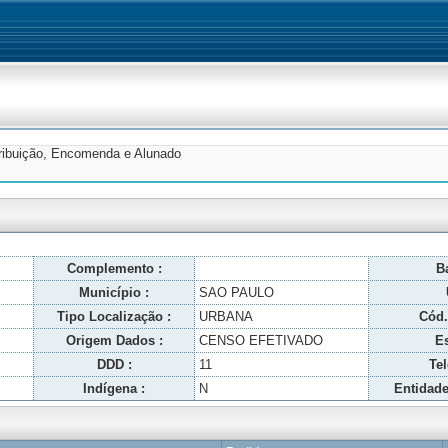
tribuição, Encomenda e Alunado
Complemento :
Ba
Município :
SAO PAULO
Tipo Localização :
URBANA
Cód.
Origem Dados :
CENSO EFETIVADO
Es
DDD :
11
Tel
Indígena :
N
Entidade