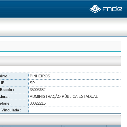
irro :
PINHEIROS
UF :
SP
Escola :
35003682
fera :
ADMINISTRAÇÃO PÚBLICA ESTADUAL
efone :
30322215
 Vinculada :