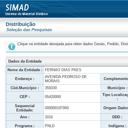
Distribuição
Seleção das Pesquisas
Clique na entidade desejada para obter dados Gerais, Pedido, Dis
Dados da Entidade
Nome da Entidade :
FERNAO DIAS PAES
AVENIDA PEDROSO DE
Endereço :
Complemento
MORAIS
Cód.Município :
355030
Município :
Tipo Localiza
CEP :
05420000
:
Sequencial
000000197950
Origem Dados
Entidade:
Ano :
2016
DDD :
Programa :
PNLD
Indígena :