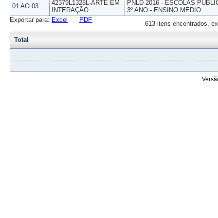
42379L1328L-ARTE EM
PNLD 2016 - ESCOLAS PUBLI
01 AO 03
INTERAÇÃO
3º ANO - ENSINO MEDIO
Exportar para:
Excel
PDF
613 itens encontrados, ex
Total
Versã