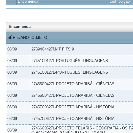
Encomenda
Distribuição
Encomenda
SÉRIE/ANO
OBJETO
08/09
27394C4427M-IT FITS 9
08/09
27451C0127L-PORTUGUÊS: LINGUAGENS
08/09
27451C0127L-PORTUGUÊS: LINGUAGENS
08/09
27455C0427L-PROJETO ARARIBÁ - CIÊNCIAS
08/09
27455C0427L-PROJETO ARARIBÁ - CIÊNCIAS
08/09
27457C0627L-PROJETO ARARIBÁ - HISTÓRIA
08/09
27457C0627L-PROJETO ARARIBÁ - HISTÓRIA
27466C0527L-PROJETO TELÁRIS - GEOGRAFIA - OS 
08/09
O PANORAMA DO SÉCULO XXI - 9º ANO