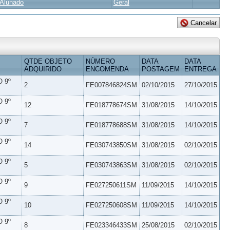
Alunado
Geral
QTDE OBJETO
NÚMERO
DATA
DATA
ADQUIRIDO
ENCOMENDA
POSTAGEM
ENTREGA
 9º
2
FE007846824SM
02/10/2015
27/10/2015
 9º
12
FE018778674SM
31/08/2015
14/10/2015
 9º
7
FE018778688SM
31/08/2015
14/10/2015
 9º
14
FE030743850SM
31/08/2015
02/10/2015
 9º
5
FE030743863SM
31/08/2015
02/10/2015
 9º
9
FE027250611SM
11/09/2015
14/10/2015
 9º
10
FE027250608SM
11/09/2015
14/10/2015
 9º
8
FE023346433SM
25/08/2015
02/10/2015