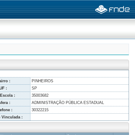
irro :
PINHEIROS
UF :
SP
Escola :
35003682
fera :
ADMINISTRAÇÃO PÚBLICA ESTADUAL
efone :
30322215
 Vinculada :