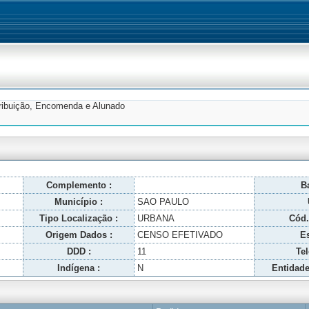
tribuição, Encomenda e Alunado
Complemento :
Ba
Município :
SAO PAULO
Tipo Localização :
URBANA
Cód.
Origem Dados :
CENSO EFETIVADO
Es
DDD :
11
Tel
Indígena :
N
Entidade