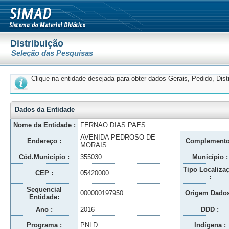
Distribuição
Seleção das Pesquisas
Clique na entidade desejada para obter dados Gerais, Pedido, Dis
Dados da Entidade
Nome da Entidade :
FERNAO DIAS PAES
AVENIDA PEDROSO DE
Endereço :
Complemento
MORAIS
Cód.Município :
355030
Município :
Tipo Localiza
CEP :
05420000
:
Sequencial
000000197950
Origem Dados
Entidade:
Ano :
2016
DDD :
Programa :
PNLD
Indígena :